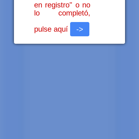
en registro" o no
lo completó,
pulse aquí
->