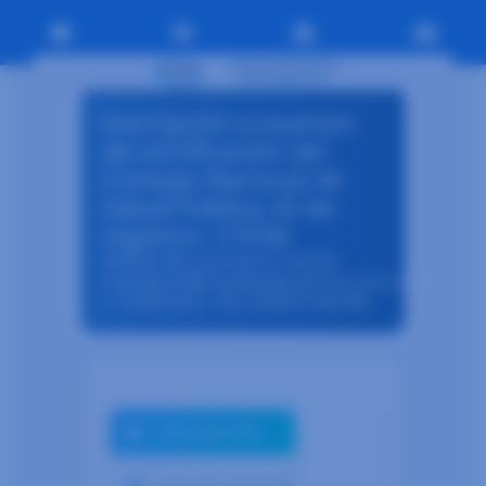
Inscripción a examen
de certificación del
Consejo Nacional de
Salud Pública, ID de
registro: 17058
Datos de contacto: Email:
contacto@cnsaludpublica.com.mx
/ Teléfono: +52 (55)55744188
1.- Datos generales
2.- Datos de contacto 🔒