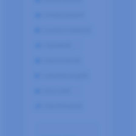
3.- Domicilio particular 🔒
4.- Licenciatura en Medicina 🔒
5.- Especialidad 🔒
6.- Institución laboral 🔒
7.- Comprobante de pago 🔒
8.- Fecha y Sede 🔒
9.- Enviar información 🔒